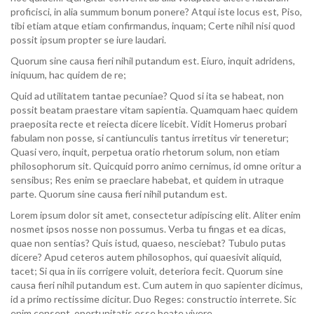
proficisci, in alia summum bonum ponere? Atqui iste locus est, Piso,
tibi etiam atque etiam confirmandus, inquam; Certe nihil nisi quod
possit ipsum propter se iure laudari.
Quorum sine causa fieri nihil putandum est. Eiuro, inquit adridens,
iniquum, hac quidem de re;
Quid ad utilitatem tantae pecuniae? Quod si ita se habeat, non
possit beatam praestare vitam sapientia. Quamquam haec quidem
praeposita recte et reiecta dicere licebit. Vidit Homerus probari
fabulam non posse, si cantiunculis tantus irretitus vir teneretur;
Quasi vero, inquit, perpetua oratio rhetorum solum, non etiam
philosophorum sit. Quicquid porro animo cernimus, id omne oritur a
sensibus; Res enim se praeclare habebat, et quidem in utraque
parte. Quorum sine causa fieri nihil putandum est.
Lorem ipsum dolor sit amet, consectetur adipiscing elit. Aliter enim
nosmet ipsos nosse non possumus. Verba tu fingas et ea dicas,
quae non sentias? Quis istud, quaeso, nesciebat? Tubulo putas
dicere? Apud ceteros autem philosophos, qui quaesivit aliquid,
tacet; Si qua in iis corrigere voluit, deteriora fecit. Quorum sine
causa fieri nihil putandum est. Cum autem in quo sapienter dicimus,
id a primo rectissime dicitur. Duo Reges: constructio interrete. Sic
enim censent, oportunitatis esse beate vivere.