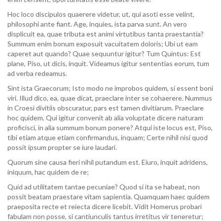
Hoc loco discipulos quaerere videtur, ut, qui asoti esse velint,
philosophi ante fiant. Age, inquies, ista parva sunt. An vero
displicuit ea, quae tributa est animi virtutibus tanta praestantia?
Summum ením bonum exposuit vacuitatem doloris; Ubi ut eam
caperet aut quando? Quae sequuntur igitur? Tum Quintus: Est
plane, Piso, ut dicis, inquit. Videamus igitur sententias eorum, tum
ad verba redeamus.
Sint ista Graecorum; Isto modo ne improbos quidem, si essent boni
viri. Illud dico, ea, quae dicat, praeclare inter se cohaerere. Nummus
in Croesi divitiis obscuratur, pars est tamen divitiarum. Praeclare
hoc quidem. Qui igitur convenit ab alia voluptate dicere naturam
proficisci, in alia summum bonum ponere? Atqui iste locus est, Piso,
tibi etiam atque etiam confirmandus, inquam; Certe nihil nisi quod
possit ipsum propter se iure laudari.
Quorum sine causa fieri nihil putandum est. Eiuro, inquit adridens,
iniquum, hac quidem de re;
Quid ad utilitatem tantae pecuniae? Quod si ita se habeat, non
possit beatam praestare vitam sapientia. Quamquam haec quidem
praeposita recte et reiecta dicere licebit. Vidit Homerus probari
fabulam non posse, si cantiunculis tantus irretitus vir teneretur;