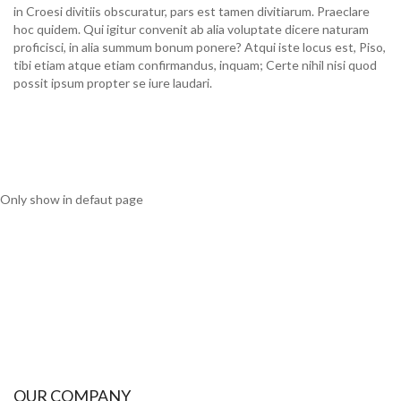
in Croesi divitiis obscuratur, pars est tamen divitiarum. Praeclare
hoc quidem. Qui igitur convenit ab alia voluptate dicere naturam
proficisci, in alia summum bonum ponere? Atqui iste locus est, Piso,
tibi etiam atque etiam confirmandus, inquam; Certe nihil nisi quod
possit ipsum propter se iure laudari.
Only show in defaut page
OUR COMPANY