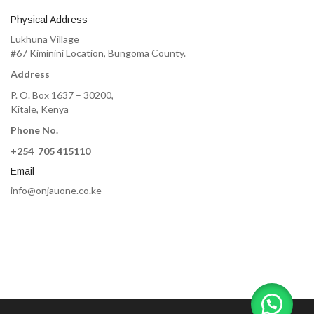
Physical Address
Lukhuna Village
#67 Kiminini Location, Bungoma County.
Address
P. O. Box 1637 – 30200,
Kitale, Kenya
Phone No.
+254 705 415110
Email
info@onjauone.co.ke