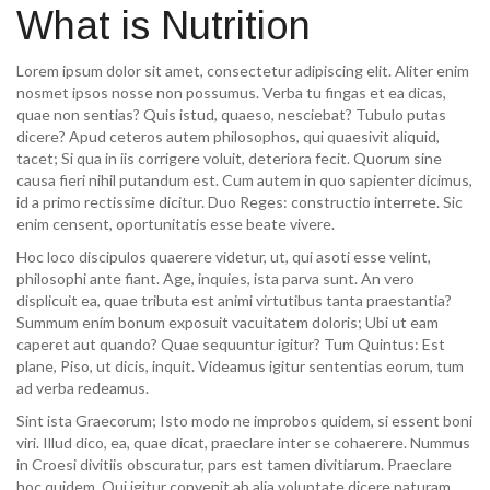
What is Nutrition
Lorem ipsum dolor sit amet, consectetur adipiscing elit. Aliter enim
nosmet ipsos nosse non possumus. Verba tu fingas et ea dicas,
quae non sentias? Quis istud, quaeso, nesciebat? Tubulo putas
dicere? Apud ceteros autem philosophos, qui quaesivit aliquid,
tacet; Si qua in iis corrigere voluit, deteriora fecit. Quorum sine
causa fieri nihil putandum est. Cum autem in quo sapienter dicimus,
id a primo rectissime dicitur. Duo Reges: constructio interrete. Sic
enim censent, oportunitatis esse beate vivere.
Hoc loco discipulos quaerere videtur, ut, qui asoti esse velint,
philosophi ante fiant. Age, inquies, ista parva sunt. An vero
displicuit ea, quae tributa est animi virtutibus tanta praestantia?
Summum ením bonum exposuit vacuitatem doloris; Ubi ut eam
caperet aut quando? Quae sequuntur igitur? Tum Quintus: Est
plane, Piso, ut dicis, inquit. Videamus igitur sententias eorum, tum
ad verba redeamus.
Sint ista Graecorum; Isto modo ne improbos quidem, si essent boni
viri. Illud dico, ea, quae dicat, praeclare inter se cohaerere. Nummus
in Croesi divitiis obscuratur, pars est tamen divitiarum. Praeclare
hoc quidem. Qui igitur convenit ab alia voluptate dicere naturam